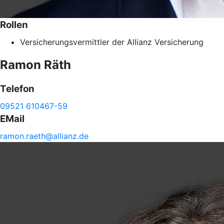
Rollen
Versicherungsvermittler der Allianz Versicherung
Ramon
Räth
Telefon
09521 610467-59
EMail
ramon.
raeth@
allianz.de