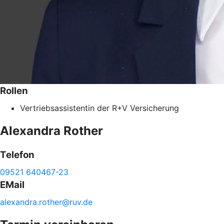
Rollen
Vertriebsassistentin der R+V Versicherung
Alexandra
Rother
Telefon
09521 640467-23
EMail
alexandra.
rother@
ruv.de