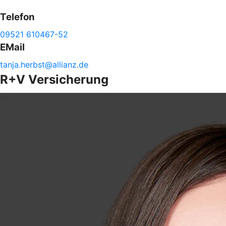
Telefon
09521 610467-52
EMail
tanja.
herbst@
allianz.de
R+V Versicherung