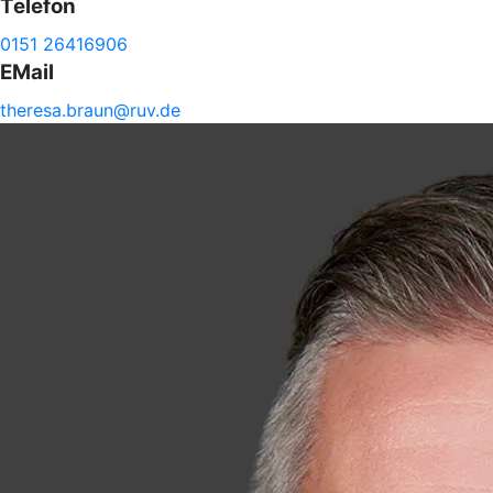
Telefon
0151 26416906
EMail
theresa.
braun@
ruv.de