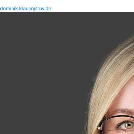
dominik.
klauer@
ruv.de