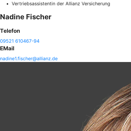
Vertriebsassistentin der Allianz Versicherung
Nadine
Fischer
Telefon
09521 610467-94
EMail
nadine1.
fischer@
allianz.de