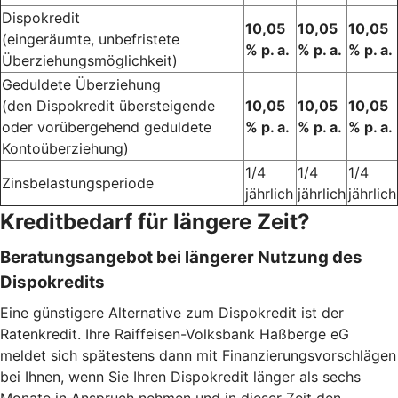
Dispokredit
10,05
10,05
10,05
(eingeräumte, unbefristete
% p. a.
% p. a.
% p. a.
Überziehungsmöglichkeit)
Geduldete Überziehung
(den Dispokredit übersteigende
10,05
10,05
10,05
oder vorübergehend geduldete
% p. a.
% p. a.
% p. a.
Kontoüberziehung)
1/4
1/4
1/4
Zinsbelastungsperiode
jährlich
jährlich
jährlich
Kreditbedarf für längere Zeit?
Beratungsangebot bei längerer Nutzung des
Dispokredits
Eine günstigere Alternative zum Dispokredit ist der
Ratenkredit. Ihre Raiffeisen-Volksbank Haßberge eG
meldet sich spätestens dann mit Finanzierungsvorschlägen
bei Ihnen, wenn Sie Ihren Dispokredit länger als sechs
Monate in Anspruch nehmen und in dieser Zeit den